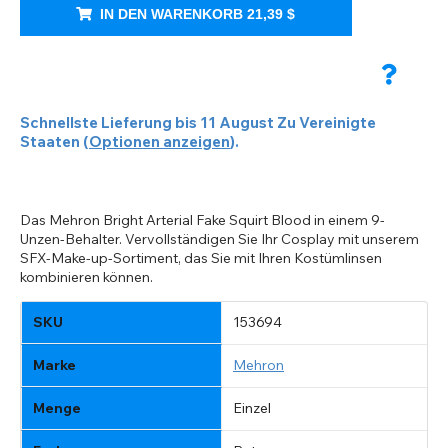
IN DEN WARENKORB
21,39 $
Schnellste Lieferung bis
11 August
Zu
Vereinigte
Staaten
(
Optionen anzeigen
).
Das Mehron Bright Arterial Fake Squirt Blood in einem 9-
Unzen-Behalter. Vervollständigen Sie Ihr Cosplay mit unserem
SFX-Make-up-Sortiment, das Sie mit Ihren Kostümlinsen
kombinieren können.
REGION WECHSELN
SKU
153694
Ändere deinen Standard-Browserstandort auf unserer
PAYPAL-HILFE UND INFORMATIONEN
TITLE
Website
Bitte wählen Sie ein Zielland aus der Liste
Marke
Mehron
USD - US-Dollar
Wenn PayPal die Meldung „Bestellungen können nicht in
aus
Notes
dieses Land geliefert werden' anzeigt, aktualisieren Sie
EUR - Euro
Menge
Einzel
bitte Ihre Adresse und geben Sie alle verfügbaren Felder
CAD - Kanadischer Dollar
an. Ältere, gespeicherte PayPal-Adressen enthalten
Zurück
Schließen
Close