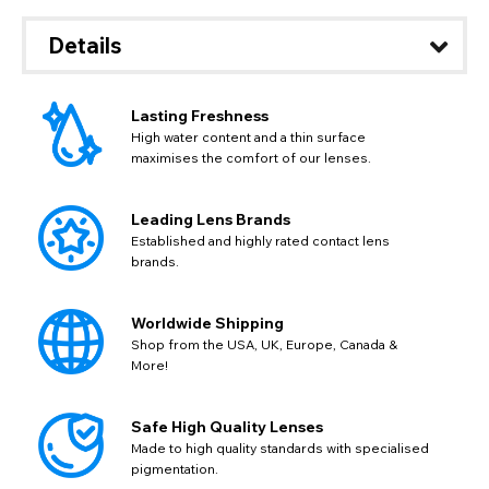
Details
Lasting Freshness
High water content and a thin surface
maximises the comfort of our lenses.
Leading Lens Brands
REGION WECHSELN
Established and highly rated contact lens
brands.
Ändere deinen Standard-Browserstandort auf unserer
PAYPAL-HILFE UND INFORMATIONEN
TITLE
Website
Bitte wählen Sie ein Zielland aus der Liste
USD - US-Dollar
Wenn PayPal die Meldung „Bestellungen können nicht in
aus
Notes
Worldwide Shipping
dieses Land geliefert werden' anzeigt, aktualisieren Sie
EUR - Euro
Shop from the USA, UK, Europe, Canada &
bitte Ihre Adresse und geben Sie alle verfügbaren Felder
CAD - Kanadischer Dollar
More!
an. Ältere, gespeicherte PayPal-Adressen enthalten
Zurück
Schließen
Close
AUD - Australischer Dollar
möglicherweise nicht alle wichtigen
Standortinformationen, wie z. B. das Land, was zu diesem
GBP - Britisches Pfund
Safe High Quality Lenses
ABSENDEN
Action
Fehler führt. Durch die Aktualisierung Ihrer Adresse können
Made to high quality standards with specialised
Sie Ihren Kauf fortsetzen.
pigmentation.
Zurück
Schließen