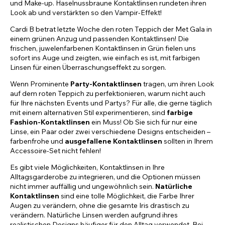
und Make-up. Haselnussbraune Kontaktlinsen rundeten ihren
Look ab und verstärkten so den Vampir-Effekt!
Cardi B betrat letzte Woche den roten Teppich der Met Gala in
einem grünen Anzug und passenden Kontaktlinsen! Die
frischen, juwelenfarbenen Kontaktlinsen in Grün fielen uns
sofort ins Auge und zeigten, wie einfach es ist, mit farbigen
Linsen für einen Überraschungseffekt zu sorgen.
Wenn Prominente
Party-Kontaktlinsen
tragen, um ihren Look
auf dem roten Teppich zu perfektionieren, warum nicht auch
für Ihre nächsten Events und Partys? Für alle, die gerne täglich
mit einem alternativen Stil experimentieren, sind
farbige
Fashion-Kontaktlinsen
ein Muss! Ob Sie sich für nur eine
Linse, ein Paar oder zwei verschiedene Designs entscheiden –
farbenfrohe und
ausgefallene Kontaktlinsen
sollten in Ihrem
Accessoire-Set nicht fehlen!
Es gibt viele Möglichkeiten, Kontaktlinsen in Ihre
Alltagsgarderobe zu integrieren, und die Optionen müssen
nicht immer auffällig und ungewöhnlich sein.
Natürliche
Kontaktlinsen
sind eine tolle Möglichkeit, die Farbe Ihrer
Augen zu verändern, ohne die gesamte Iris drastisch zu
verändern. Natürliche Linsen werden aufgrund ihres
realistischen Designs häufiger für den Alltag verwendet. Bei