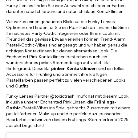
Funky Lenses finden Sie eine Auswahl verschiedener Farben,
darunter natürlich braune und natürlich blaue Kontaktlinsen.
Wir werfen einen genaueren Blick auf die Funky Lenses-
Optionen und finden für Sie ein Paar Fashion-Linsen, die Sie in
Ihr nächstes Party-Outfit integrieren oder Ihrem Look mit
Freunden das gewisse Etwas verleihen können! Trend-Alarm!
Pastell-Gothic-Vibes sind angesagt, und wir haben genau die
richtigen Kontaktlinsen für deinen alternativen Look. Die
Enchanted Pink Kontaktlinsen bestechen durch ein
wunderschönes pinkes Sternendesign auf violett-lila
Hintergrund. Diese lila-
pinken Kontaktlinsen
sind ein tolles
Accessoire für Frühling und Sommer; ihre kräftigen
Pastellfarben passen perfekt zu vielen verschiedenen Looks
und Outfits!
Funky Lenses Partner @toxictrash_mufx hat mit diesem Look,
inklusive unserer Enchanted Pink Linsen, die
Frühlings-
Gothic
-Pastell-Vibes ins Spiel gebracht. Zusammen mit einem
pastellfarbenen Make-up und der perfekt dazu passenden
Haarfarbe sind wir von diesem Frühlings-/Sommertrend 2025
absolut begeistert!