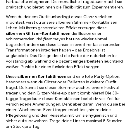
Farbpalette integrieren. Die monatliche Tragedauer macht sie
praktisch und bietet Ihnen die Flexibilität zum Experimentieren.
Wenn du deinem Outfit unbedingt etwas Glanz verleihen
möchtest, wirst du unsere silbernen Glimmer-Kontaktlinsen
lieben. Mit ihrem gesprenkelten Effekt erzeugen diese
silbernen Glitzer-Kontaktlinsen
die Illusion einer
schimmernden Iris! @smrseyes hat uns wieder einmal
begeistert, indem sie diese Linsen in eine ihrer faszinierenden
Transformationen integriert haben – das Ergebnis ist
unglaublich. Das Design deckt die Farbe der natürlichen Iris
vollständig ab, während die dezent eingearbeiteten leuchtend
weißen Punkte für einen funkelnden Effekt sorgen.
Diese
silbernen Kontaktlinsen
sind eine tolle Party-Option,
besonders wenn du Glitzer oder Pailletten in deinem Outfit
trägst. Du kannst sie diesen Sommer auch zu einem Festival
tragen und dein Glitzer-Make-up damit kombinieren! Die 30-
tägige Tragedauer dieser Kontaktlinsen bietet dir viel Zeit für
verschiedene Anwendungen. Denk aber daran: Wenn du sie bei
einem Wochenend-Event tragen möchtest, nimm deine
Pflegelösung und dein Reiseetui mit, um sie hygienisch und
sicher aufzubewahren. Trage deine Linsen maximal 8 Stunden
am Stück pro Tag.