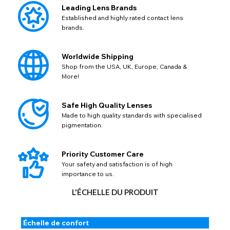
Leading Lens Brands
Established and highly rated contact lens
brands.
CHANGER DE LIEU
Worldwide Shipping
Shop from the USA, UK, Europe, Canada &
Changez votre emplacement de navigation par défaut sur
AIDE ET INFORMATIONS PAYPAL
More!
TITLE
notre site Web
Veuillez choisir un pays de destination dans
USD - dollar des États-Unis
Si PayPal affiche le message « Les commandes ne
la liste
Notes
peuvent pas être livrées dans ce pays », veuillez mettre à
EUR - euro
Safe High Quality Lenses
jour votre adresse en complétant tous les champs
Made to high quality standards with specialised
CAD - dollar canadien
disponibles. Les anciennes adresses enregistrées sur
Retourner
Fermer
pigmentation.
Close
AUD - dollar australien
PayPal peuvent ne pas contenir d'informations
essentielles telles que le pays, ce qui provoque cette
GBP - livre sterling
ENVOYER
Action
erreur. La mise à jour de votre adresse vous permettra de
Priority Customer Care
poursuivre votre acha
Your safety and satisfaction is of high
importance to us.
Retourner
Fermer
L'ÉCHELLE DU PRODUIT
Échelle de confort