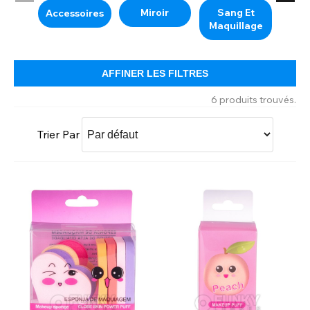
Miroir
Sang Et
Pai
Accessoires
Maquillage
AFFINER LES FILTRES
6 produits trouvés.
Trier Par