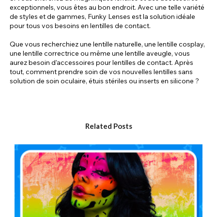
exceptionnels, vous êtes au bon endroit. Avec une telle variété
de styles et de gammes, Funky Lenses est la solution idéale
pour tous vos besoins en lentilles de contact.
Que vous recherchiez une lentille naturelle, une lentille cosplay,
une lentille correctrice ou même une lentille aveugle, vous
aurez besoin d'accessoires pour lentilles de contact. Après
tout, comment prendre soin de vos nouvelles lentilles sans
solution de soin oculaire, étuis stériles ou inserts en silicone ?
Nos accessoires pour lentilles de contact sont incroyablement
variés et utiles. Mais chez Funky Lenses, nous proposons
également des accessoires classiques pour une expérience
Related Posts
quotidienne élégante qui transcende les lentilles de contact.
Découvrez une variété d'adorables éponges à maquillage !
Envie d'un petit plus pour compléter votre maquillage ? Ou
peut-être ne savez-vous pas par où commencer ? Pas de
panique !
Découvrez nos éponges à maquillage, désormais disponibles
dans une grande variété de styles. Pour créer un maquillage