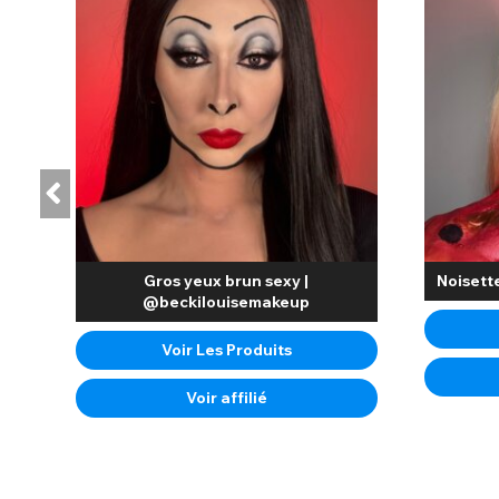
Gros yeux brun sexy |
Noisett
@beckilouisemakeup
Voir Les Produits
Voir affilié