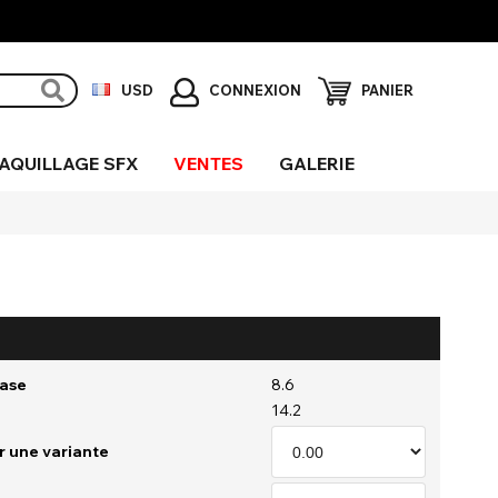
CONNEXION
USD
PANIER
AQUILLAGE SFX
VENTES
GALERIE
rcle
ni-
is
veugle
lérotique
ueur UV
fets
péciaux
Base
8.6
14.2
r une variante