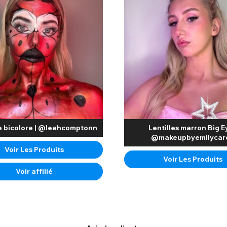
e bicolore | @leahcomptonn
Lentilles marron Big Ey
@makeupbyemilycar
Voir Les Produits
Voir Les Produits
Voir affilié