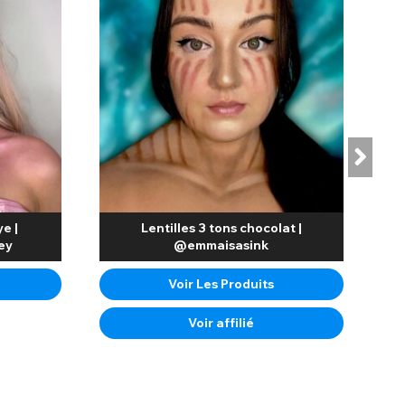
e |
Lentilles 3 tons chocolat |
ey
@emmaisasink
Voir Les Produits
Voir affilié