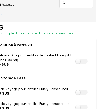
Consultez nos profils d'affiliés
 (paire) )
on
.
S
at multiple 3 pour 2- Expédition rapide sans frais
olution à votre kit
tion et étui pour lentilles de contact Funky All
One (100 ml)
9 $US
 Storage Case
i de voyage pour lentilles Funky Lenses (noir)
9 $US
i de voyage pour lentilles Funky Lenses (rose)
9 $US