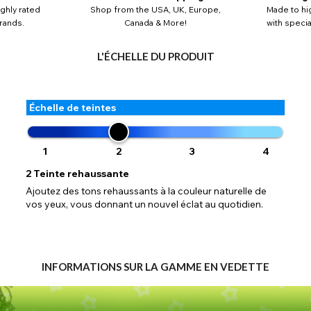
Retourner
Fermer
ghly rated
Shop from the USA, UK, Europe,
Made to hi
AUD - dollar australien
ibles. Les anciennes adresses enregistrées sur PayPal peuvent ne pas c
rands.
Canada & More!
with speci
ormations essentielles telles que le pays, ce qui provoque cette erreur. La 
Close
Action
GBP - livre sterling
ENVOYER
jour de votre adresse vous permettra de poursuivre votre acha
L'ÉCHELLE DU PRODUIT
Retourner
Fermer
Échelle de teintes
1
2
3
4
2
Teinte rehaussante
Ajoutez des tons rehaussants à la couleur naturelle de
vos yeux, vous donnant un nouvel éclat au quotidien.
INFORMATIONS SUR LA GAMME EN VEDETTE