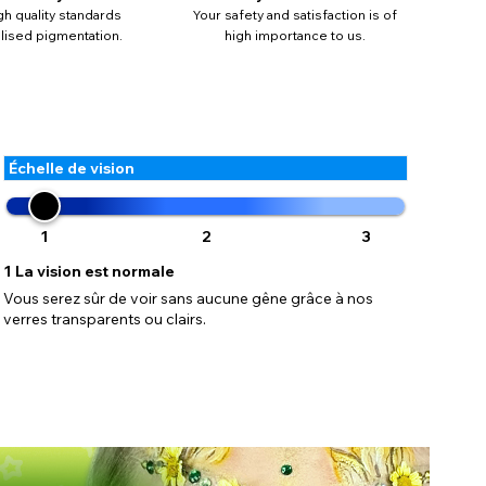
gh quality standards
Your safety and satisfaction is of
ontenir
alised pigmentation.
high importance to us.
mise à
Échelle de vision
1
2
3
1
La vision est normale
Vous serez sûr de voir sans aucune gêne grâce à nos
verres transparents ou clairs.