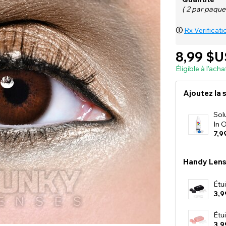
( 2 par paquet
🛈
Rx Verificati
8,99 $U
Éligible à l'ach
Ajoutez la s
Solu
In 
7,9
Handy Lens
Étu
3,9
Étu
3,9