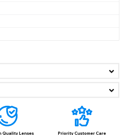
b
ans ce
h Quality Lenses
Priority Customer Care
s