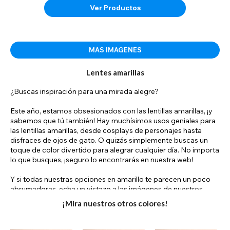
Ver Productos
MAS IMAGENES
Lentes amarillas
¿Buscas inspiración para una mirada alegre?
Este año, estamos obsesionados con las lentillas amarillas, ¡y
sabemos que tú también! Hay muchísimos usos geniales para
las lentillas amarillas, desde cosplays de personajes hasta
disfraces de ojos de gato. O quizás simplemente buscas un
toque de color divertido para alegrar cualquier día. No importa
lo que busques, ¡seguro lo encontrarás en nuestra web!
Y si todas nuestras opciones en amarillo te parecen un poco
abrumadoras, echa un vistazo a las imágenes de nuestros
afiliados en esta página para inspirarte con lentillas amarillas.
¡Mira nuestros otros colores!
Todas las imágenes de afiliados de esta página muestran
lentillas amarillas. Simplemente haz clic en tu imagen favorita
para ver las diferentes lentillas utilizadas. ¡Encuentra tus