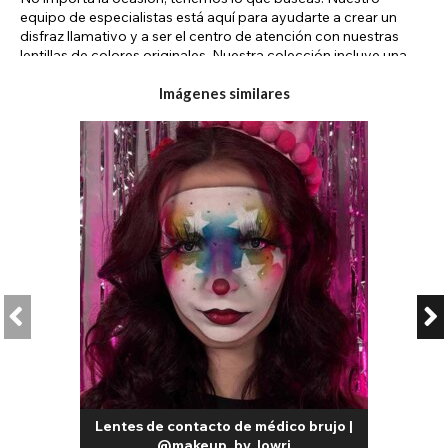
equipo de especialistas está aquí para ayudarte a crear un
disfraz llamativo y a ser el centro de atención con nuestras
lentillas de colores originales. Nuestra colección incluye una
variedad de diseños para que te transformes en cualquier
cosplay o personaje de Halloween. Estos son algunos de
Imágenes similares
nuestros estilos más populares:
Lentejas de color ciegas: Cubren la pupila y el iris con color, lo
que limita significativamente la visión. Este diseño es ideal para
sesiones de fotos.
Lentejas de color ojo de gato: Las lentillas de ojo de gato,
reptil, serpiente y dragón tienen un diseño de pupila vertical
para transformar tus ojos en ojos de animal.
Lentejas de color anime: Completa tu cosplay con lentillas de
anime en una variedad de colores y diseños para realzar tu
mirada. Lentes de Contacto de Color Mini Sclera: Los lentes
mini esclera tienen un diámetro mayor de lo normal, lo que
ofrece una cobertura adicional del ojo.
Lentes de Contacto de Color UV: Los lentes UV están
diseñados para brillar bajo la luz ultravioleta negra.
En nuestra tienda, descubrirá una amplia gama de lentes de
contacto de color sin receta, además de una original selección
Lentes de contacto de médico brujo |
de lentes de contacto con personajes extravagantes para los
@makeup_by_lowri