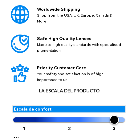
ENVIAR
GBP - libra esterlina
este error. Actualizar su dirección le permitirá continuar
Action
Worldwide Shipping
con su compra.
Shop from the USA, UK, Europe, Canada &
Regresa
Cerca
More!
Safe High Quality Lenses
Made to high quality standards with specialised
pigmentation.
Priority Customer Care
Your safety and satisfaction is of high
importance to us.
LA ESCALA DEL PRODUCTO
Escala de confort
1
2
3