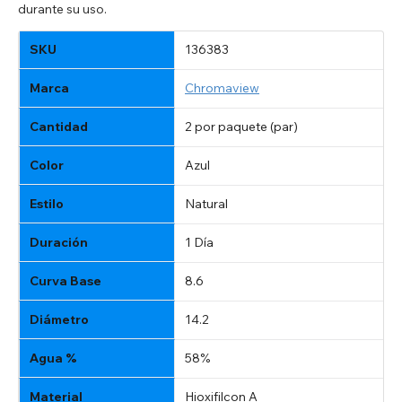
durante su uso.
SKU
136383
Marca
Chromaview
Cantidad
2 por paquete (par)
Color
Azul
Estilo
Natural
Duración
1 Día
Curva Base
8.6
Diámetro
14.2
Agua %
58%
Material
Hioxifilcon A