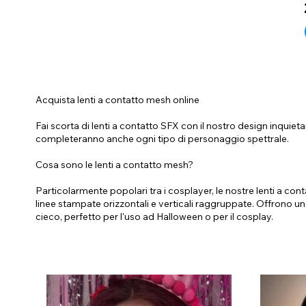
Acquista lenti a contatto mesh online
Fai scorta di lenti a contatto SFX con il nostro design inquieta
completeranno anche ogni tipo di personaggio spettrale.
Cosa sono le lenti a contatto mesh?
Particolarmente popolari tra i cosplayer, le nostre lenti a co
linee stampate orizzontali e verticali raggruppate. Offrono una
cieco, perfetto per l'uso ad Halloween o per il cosplay.
Si riesce a vedere attraverso le lenti a contatto mesh?
Le lenti a contatto mesh sono difficili da vedere perché ricopr
molto piccoli che lasciano passare un po' di luce. Alcune pers