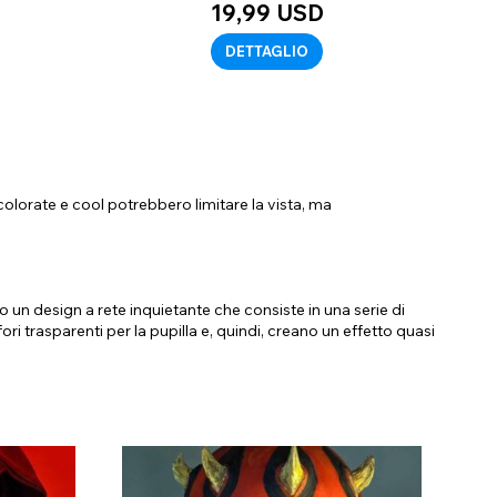
19,99 USD
DETTAGLIO
 colorate e cool potrebbero limitare la vista, ma
 un design a rete inquietante che consiste in una serie di
ri trasparenti per la pupilla e, quindi, creano un effetto quasi
tatto con effetto cieco, presentano dei quadratini trasparenti
ntre altre riescono a vedere solo la luce e non le immagini.