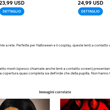
23,99 USD
24,99 USD
DETTAGLIO
DETTAGLIO
nte a rete. Perfette per Halloween e il cosplay, queste lenti a contatto
ntatto mesh (spesso chiamate anche lenti a contatto screen) presentano
 copertura quasi completa sia dell'iride che della pupilla. Non hanno fo
Immagini correlate
ono la pupilla con il pigmento. Tuttavia, a differenza delle lenti a con
one hanno una vista limitata attraverso questi quadrati trasparenti, me