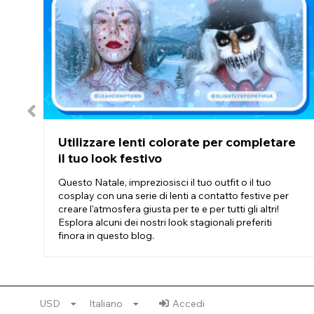
Le nostre lenti a contatto a rete bianche per Halloween sono il 
di Halloween. Tra le idee per le nostre lenti a contatto a rete
personaggi come pirati, Venom, Catwoman e skin di Fortnite
Allo stesso modo, le nostre lenti a contatto nere a rete sono 
rete si sono dimostrate popolari per il trucco da diavolo e ba
Potresti preferire riservare le tue lenti a contatto colorate a r
i nostri affiliati e i nostri clienti apprezzano altrettanto l'inso
Utilizzare lenti colorate per completare
il tuo look festivo
Questo Natale, impreziosisci il tuo outfit o il tuo
cosplay con una serie di lenti a contatto festive per
creare l'atmosfera giusta per te e per tutti gli altri!
Esplora alcuni dei nostri look stagionali preferiti
finora in questo blog.
USD
Italiano
Accedi