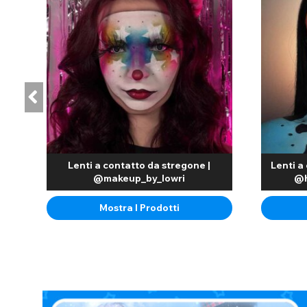
Le lenti a contatto mesh limiteranno la mia vista?
Sì, a causa della natura delle lenti a contatto a rete, la vista
È possibile guidare con le lenti a contatto a rete?
Purtroppo, poiché le lenti a contatto a rete non presentano un
adatte all'uso se si intende guidare o utilizzare macchinari.
Offrendo una vestibilità morbida e confortevole, sono anche resi
alluminio, sono vendute in coppia e hanno una durata di utilizz
2 ore prima dell'uso. Se si sono scelte lenti a contatto a rete m
importante non superare la durata di utilizzo consigliata per l
Lenti a contatto da stregone |
Lenti a 
@makeup_by_lowri
@h
Che tu stia acquistando lenti a contatto bianche a rete, gradua
della lente a contatto con le misure delle lenti per un'esperie
Mostra I Prodotti
nitida.
Lenti a contatto a rete per Halloween
Disponibili in una gamma di colori come lenti a contatto a rete
più vendute. Estremamente popolari per l'uso come occhi da z
occhi di personaggi televisivi e cinematografici.