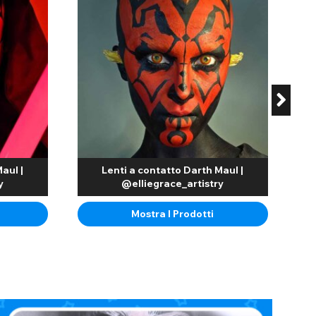
nostre lenti a contatto cieche.
e, la vista sarà limitata. Questo significa che non sono
no a 30 giorni. Confezionate in blister o flaconcini sigillati in
tto monouso o riutilizzabili, è necessario immergerle per almeno
uzione per lenti a contatto nuova dopo ogni utilizzo. È
aul |
Lenti a contatto Darth Maul |
y
@elliegrace_artistry
tta per i tuoi occhi. Verifica la curvatura base e il diametro
gradazione della prescrizione alla tua vista per una visione
Mostra I Prodotti
i raggi UV, tra cui le nostre lenti a contatto a rete bianca UV
 a rete possono anche essere utilizzate per replicare gli