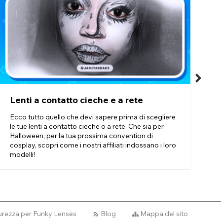
e per creare ogni tipo di personaggio della cultura pop e mostri
nno indossato le lenti a contatto bianche a rete per
osseduti.
rsonaggi della cultura pop. Mentre le lenti a contatto rosse a
lo una. Le nostre lenti a contatto a rete sono molto popolari tra
Lenti a contatto cieche e a rete
G
s
Ecco tutto quello che devi sapere prima di scegliere
le tue lenti a contatto cieche o a rete. Che sia per
T
Halloween, per la tua prossima convention di
Q
cosplay, scopri come i nostri affiliati indossano i loro
p
modelli!
p
curezza per Funky Lenses
Blog
Mappa del sito