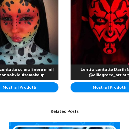
 sarà fortemente limitata indossandole, ma non nella stessa misura delle 
a pupilla circolare trasparente come le normali lenti a contatto colorat
stenti e disponibili in una durata che va dalle giornaliere usa e getta fi
o consigliata fino a 8 ore consecutive. Che si utilizzino lenti a conta
ensili riutilizzabili, assicurarsi di sciacquarle e conservarle in una sol
a sicurezza dei propri occhi.
contatto sclerali nere mini |
Lenti a contatto Darth M
annahxlouisemakeup
@elliegrace_artistr
te o non graduate, è importante assicurarti che siano della misura corre
nza sicura e confortevole. Se stai acquistando lenti graduate, adatta la 
Mostra I Prodotti
Mostra I Prodotti
 bianche, rosse e nere, abbiamo anche una selezione di design reattivi a
Related Posts
ombie generici o occhi da posseduto ad Halloween, le lenti a contatto