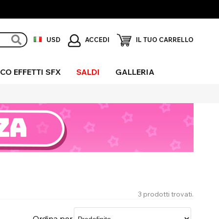
ACCEDI
USD
IL TUO CARRELLO
CO EFFETTI SFX
SALDI
GALLERIA
erchio
ni Sclera
igio
ieco
fetti
gliore UV
eciali
3 prodotti trovati.
Ordina per