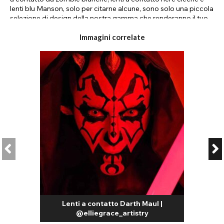
lenti blu Manson, solo per citarne alcune, sono solo una piccola
selezione di design della nostra gamma che renderanno il tuo
look da zombie d'effetto.
Immagini correlate
Le nostre lenti a contatto da zombie nel Regno Unito sono
realizzate con materiali di altissima qualità che garantiscono un
comfort eccezionale durante l'uso. Realizzate in un materiale
leggero e traspirante, le nostre lenti offrono un comfort
ottimale fino a 8 ore consecutive al giorno. Disponibili in una
varietà di durate, puoi trovare le lenti da zombie che
soddisfano le tue esigenze, sia che tu stia cercando un singolo
evento speciale o che tu abbia un mese impegnativo davanti a
te.
Per chi ha bisogno di un paio di lenti a contatto "zombie" per
un'occasione, prova le nostre lenti a contatto giornaliere o
giornaliere "zombie". Questo tipo di lente è progettato
esclusivamente per un uso singolo e offre un'esperienza
comoda e senza problemi per gli utenti; non è necessario pulire
e conservare le lenti dopo l'uso, è sufficiente smaltirle nei rifiuti
indifferenziati. Le lenti monouso richiedono l'immersione in una
Lenti a contatto Darth Maul |
soluzione sterile per lenti prima dell'inserimento; consigliamo di
@elliegrace_artistry
immergerle per almeno due ore per garantire che siano