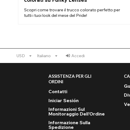
Scopri come trovare il trucco colorato perfetto per
tutti i tuoi look del mese del Pride!
USD
Italiano
Accedi
ASSISTENZA PER GLI
CA
ORDINI
Gu
Contatti
Di
Iniciar Sesión
Ve
Informazioni Sul
Monitoraggio Dell'Ordine
Informazione Sulla
Spedizione