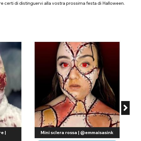
certi di distinguervi alla vostra prossima festa di Halloween.
 a base di sangue finto sia sicuro da usare, di alta qualità e
 PaintGlow. Questi prodotti, collaudati e apprezzati dai fan,
uni tipi di sangue finto sono progettati per asciugarsi, mentre
completare il tuo trucco:
i bisogno di pulire facilmente il sangue finto. Aggiungilo al
 perfetto per film, produzioni teatrali e costumi di Halloween
i costume da zombie, vampiro o mostro.
izzatrice disperde il sangue finto sulla superficie per creare
a ferita. Questo è perfetto per girare scene di film o per gli
creare ferite o morsi finti.
'occhiata alla nostra offerta e completa il tuo look oggi
e |
Mini sclera rossa | @emmaisasink
 per completare il tuo costume di Halloween è un ottimo modo