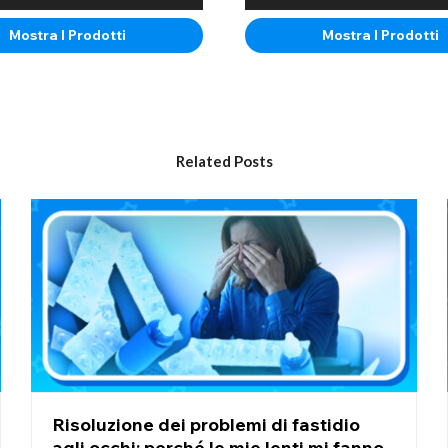
emplici accessori possono trasformare completamente un costume comp
Mostra I Prodotti
Mostra I Prodotti
bi, trasformarti in un vampiro o impersonare un personaggio assetato di 
ttori teatrali e i registi di film horror.
Related Posts
Risoluzione dei problemi di fastidio
agli occhi: perché le mie lenti mi fanno