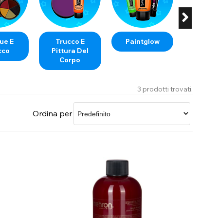
Guarda i nostri profili affiliati
ue E
Trucco E
Paintglow
Meh
cco
Pittura Del
Corpo
3 prodotti trovati.
Ordina per