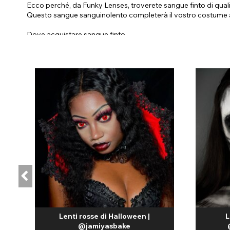
Ecco perché, da Funky Lenses, troverete sangue finto di quali
Questo sangue sanguinolento completerà il vostro costume att
Dove acquistare sangue finto
Acquistate sangue finto da Funky Lenses per ottenere marchi di a
facile da pulire. Abbiamo accuratamente selezionato la nostra
sono spesso scelti da influencer e truccatori professionisti p
Esistono diversi tipi di sangue SFX per completare il tipo di f
altri rimangono bagnati; alcuni possono persino coagularsi com
Sangue finto a base d'acqua: un sangue finto a base d'acqua 
tuo costume di Halloween per un effetto ancora più sanguino
Sangue finto a base di sciroppo: una formula a base di sciropp
decisamente sanguinosi. Se sei un attore che si diverte a spav
Spray di sangue finto: per creare un effetto schizzi su pelle, 
un effetto schizzato. Fai attenzione a non spruzzare involont
Asciugatura del sangue finto: alcuni tipi di sangue finto sono p
attori, poiché conferisce un aspetto più realistico al tuo cost
Il sangue di Halloween è fantastico se usato insieme alla nostr
stesso.
Lenti rosse di Halloween |
L
@jamiyasbake
Il periodo dell'anno più gettonato per il trucco con sangue f