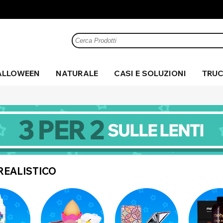
ALLOWEEN
NATURALE
CASI E SOLUZIONI
TRUC
 di
 e
me
Zombie
Cerchio
Marrone
Sangue
Halloween
Marrone
Anime
Maglia
Verde
UV
Verde
C
Mi
Gr
C
te
per il
finto
realistico
a
le
Pazzo
Argento
Cosplay
Rosa
Costume
Nero
Viola
Ef
Film
Sharingan
Ba
Sp
Mostra tutto
Bianco
Mostra tutto
Visualizza tutto
Giallo
Visualizza Tutti
Mostra tutto
REALISTICO
Mostra tutto