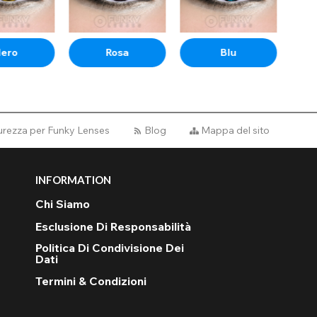
Nero
Rosa
Blu
curezza per Funky Lenses
Blog
Mappa del sito
 trova le lenti naturali perfette per te!
INFORMATION
Chi Siamo
Esclusione Di Responsabilità
Politica Di Condivisione Dei
Dati
Termini & Condizioni