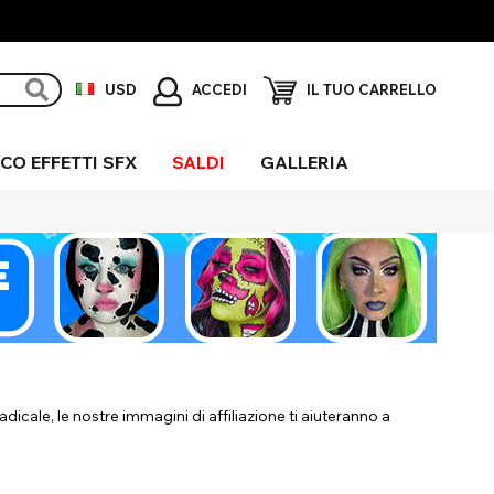
ACCEDI
USD
IL TUO CARRELLO
CO EFFETTI SFX
SALDI
GALLERIA
erchio
ni Sclera
igio
ieco
fetti
gliore UV
eciali
dicale, le nostre immagini di affiliazione ti aiuteranno a