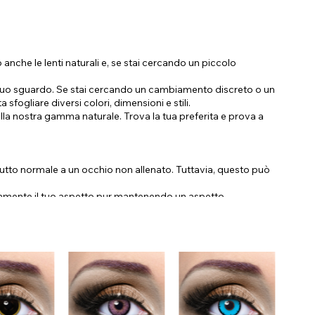
che le lenti naturali e, se stai cercando un piccolo
al tuo sguardo. Se stai cercando un cambiamento discreto o un
fogliare diversi colori, dimensioni e stili.
 della nostra gamma naturale. Trova la tua preferita e prova a
 tutto normale a un occhio non allenato. Tuttavia, questo può
letamente il tuo aspetto pur mantenendo un aspetto
enti ad alta coprenza appositamente selezionate. Non c'è motivo
chi scuri per trovare le lenti vibranti perfette per i tuoi occhi