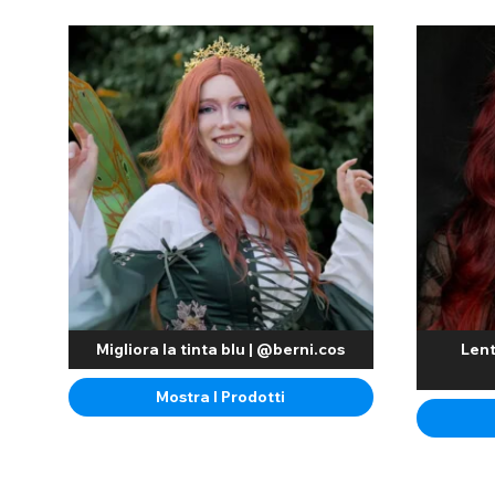
Migliora la tinta blu | @berni.cos
Lent
Mostra I Prodotti