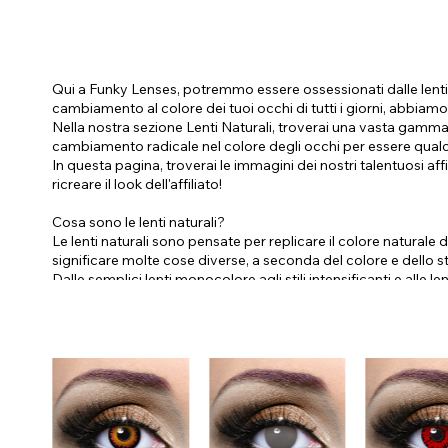
Qui a Funky Lenses, potremmo essere ossessionati dalle lenti 
cambiamento al colore dei tuoi occhi di tutti i giorni, abbiamo 
Nella nostra sezione Lenti Naturali, troverai una vasta gamma
cambiamento radicale nel colore degli occhi per essere qualcun
In questa pagina, troverai le immagini dei nostri talentuosi affi
ricreare il look dell'affiliato!
Cosa sono le lenti naturali?
Le lenti naturali sono pensate per replicare il colore natural
significare molte cose diverse, a seconda del colore e dello st
Dalle semplici lenti monocolore agli stili intensificanti e a
completamente naturale.
Anche se hai gli occhi scuri, abbiamo le lenti che fanno per te
per cui le nostre amiche dagli occhi scuri debbano rinunciare al 
più scuri!
Le nostre lenti naturali:
Lenti marroni
Lenti verdi