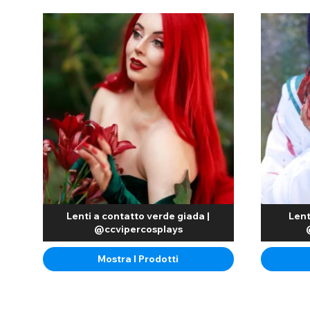
Lenti a contatto verde giada |
Lent
@ccvipercosplays
Mostra I Prodotti