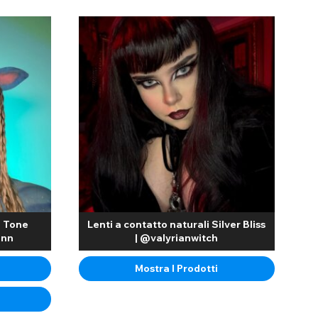
Guarda i nostri profili affiliati
3 Tone
Lenti a contatto naturali Silver Bliss
onn
| @valyrianwitch
Mostra I Prodotti