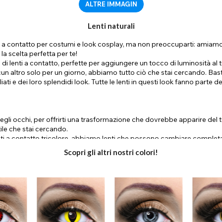
ALTRE IMMAGIN
Lenti naturali
a contatto per costumi e look cosplay, ma non preoccuparti: amiamo an
la scelta perfetta per te!
 di lenti a contatto, perfette per aggiungere un tocco di luminosità 
 altro solo per un giorno, abbiamo tutto ciò che stai cercando. Basta s
liati e dei loro splendidi look. Tutte le lenti in questi look fanno parte
e degli occhi, per offrirti una trasformazione che dovrebbe apparire del
ile che stai cercando.
lle lenti a contatto tricolore, abbiamo lenti che possono cambiare comp
Scopri gli altri nostri colori!
! Dai un'occhiata alla nostra sezione Lenti per Occhi Scuri, ricca di l
diritto di cambiare il colore dei loro occhi. Sfoglia la nostra sezione oc