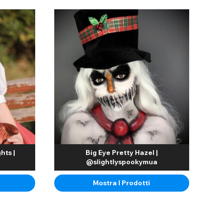
hts |
Big Eye Pretty Hazel |
@slightlyspookymua
Mostra I Prodotti