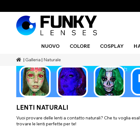
NUOVO
COLORE
COSPLAY
H
|
Galleria
|
Naturale
Stili
Stili
Colore
Trucco effetti sonori
Stili
Nero
Blu
Occhio
Cieco
Blu
Trucco
Costu
serpen
pittura 
Marche
A tema Halloween
Gamme
Marchi SFX
Colore
corpo
Grigio
Arancia
UV
Púrpur
Natura
Durata
Copertura
Accessori
Drago
Rosso
Argento
Occasione
Aqua
LENTI NATURALI
Vuoi provare delle lenti a contatto naturali? Che tu voglia esal
trovare le lenti perfette per te!