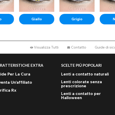
o
Giallo
Grigio
Visualizza Tutti
Contatto
Guide di si
un'occhiata alle nostre immagini di affiliazione qui sopra per altre idee e
RATTERISTICHE EXTRA
SCELTE PIÚ POPOLARI
ide Per La Cura
Lenti a contatto naturali
Lenti colorate senza
venta Un'affiliato
prescrizione
rifica Rx
Lenti a contatto per
Halloween