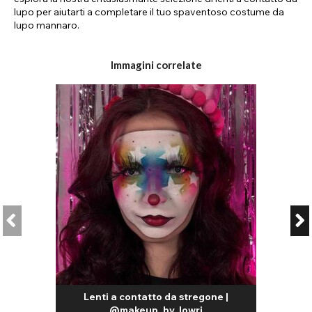
lupo per aiutarti a completare il tuo spaventoso costume da
lupo mannaro.
Che tu stia partecipando a una festa di Halloween
emozionante o che tu stia pianificando la tua creazione
Immagini correlate
cosplay a breve, un paio di lenti a contatto da lupo sono un
accessorio fantastico per molte opzioni di costume. Non solo i
design sono fantastici per dare sfogo alla creatività, ma sono
anche stati realizzati per offrire comfort durante tutta la loro
durata. Realizzate con un materiale leggero e traspirante,
scoprirai che le nostre lenti a contatto da lupo permettono
all'ossigeno di entrare facilmente in contatto con l'occhio,
mantenendolo idratato. Da Funky Lenses, siamo orgogliosi di
poter offrire ai nostri clienti lenti di alta qualità a prezzi
accessibili, completamente conformi alla FDA.
Colori delle lenti e forme delle pupille
Nella nostra collezione di lenti a contatto ispirate al lupo,
troverete diversi colori tra cui scegliere, ognuno dei quali può
apportare diversi benefici al vostro costume, come la
personalità e la scelta del personaggio. Prendetevi del tempo
per esplorare la nostra gamma di lenti, dalle lenti gialle da lupo
Lenti a contatto da stregone |
mannaro alle lenti a contatto verdi da lupo mannaro! Che
@makeup_by_lowri