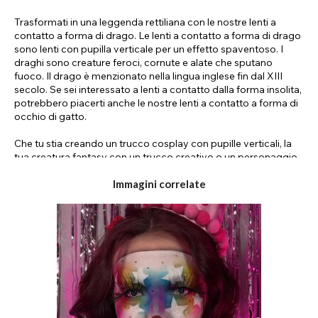
Trasformati in una leggenda rettiliana con le nostre lenti a
contatto a forma di drago. Le lenti a contatto a forma di drago
sono lenti con pupilla verticale per un effetto spaventoso. I
draghi sono creature feroci, cornute e alate che sputano
fuoco. Il drago è menzionato nella lingua inglese fin dal XIII
secolo. Se sei interessato a lenti a contatto dalla forma insolita,
potrebbero piacerti anche le nostre lenti a contatto a forma di
occhio di gatto.
Che tu stia creando un trucco cosplay con pupille verticali, la
tua creatura fantasy con un trucco creativo o un personaggio
della cultura pop, le lenti a contatto a forma di drago sono
un'ottima aggiunta al tuo costume per trasformarti
Immagini correlate
completamente in questa creatura mitica. Esercita le tue abilità
di trucco prostetico aggiungendo dettagli fantastici come
scaglie e corna di drago. Alcuni truccatori creativi di effetti
speciali arrivano persino ad aggiungere denti finti. Scatena la
tua creatività con le tue lenti a contatto a forma di drago e crea
personaggi maestosi, feroci o adorabili per eventi cosplay e
Halloween. Che tu voglia basare il tuo trucco da drago su un
personaggio esistente o crearne uno tuo, sarà sicuramente
fantastico con un paio di lenti a contatto a forma di drago.