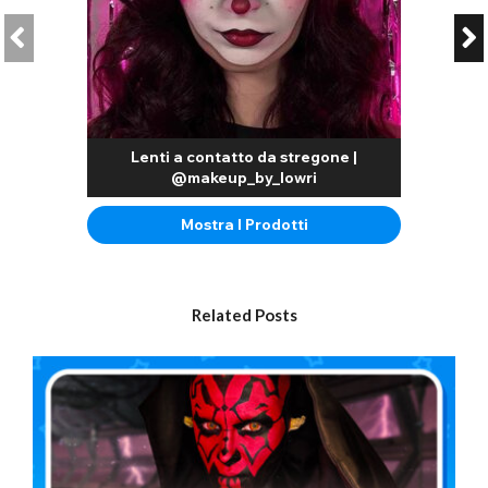
Quali lenti a contatto a forma di drago puoi acquistare?
Le nostre lenti a contatto a forma di drago più popolari sono le
lenti Sauron e le lenti Green Dragon. Le lenti Sauron sono lenti a
contatto a forma di drago rosso con un accento dorato
intorno alla pupilla verticale. Le lenti Green Dragon presentano
un'iride verde con un motivo a stella gialla lungo il bordo della
Lenti a contatto da stregone |
pupilla verticale.
@makeup_by_lowri
L'effetto pupilla verticale delle lenti a contatto a forma di drago
Mostra I Prodotti
è creato grazie a un design intelligente che fonde la pupilla
verticale con la pupilla naturale. Le lenti presentano un foro
pupillare trasparente per consentire una visione nitida,
abbinato a una cornice verticale nera sul design della lente.
Questa è poi circondata da un'iride colorata in una gamma di
Related Posts
colori vivaci.
Come tutte le nostre lenti a contatto colorate, le lenti a
contatto colorate Dragon sono approvate dalla FDA, il che
significa che soddisfano gli standard di qualità e sono sicure
da indossare. Le lenti a contatto sono progettate per essere
morbide e flessibili e facili da usare. La superficie sottile è
leggera e traspirante, il che significa che i tuoi occhi possono